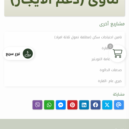
مشاريع أخرى
تامين احتياجات سكن (مطلقة تعول ثلاثة افراد)
0
صدقات القارة
تبرع سريع
صدقات عامة التويثير
صدقات الدالوة
خيري عام -القارة
مشاركة