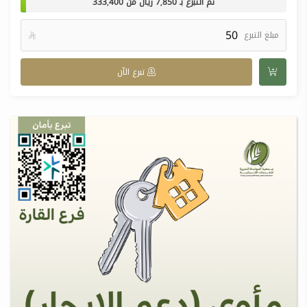
تم التبرع بـ
7,850
ريال من
333,400
مبلغ التبرع

تبرع الآن